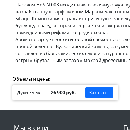
Парфюм HoS N.003 входит в эксклюзивную мужску
разработанную парфюмером Марком Бакстоном п
Sillage. Композиция отражает присущую человеку
бурлящую лаву, которая извергается из жерла по
причудливыми рифами посреди океана.
Аромат стартует восхитительной свежестью сол
пряной зеленью. Вулканический камень, разумеетс
составлен из бальзамических смол и натурально
острым брутальным запахом мокрой древесины в
Объемы и цены:
Духи 75 мл
26 900 руб.
Заказать
Мы в сети
Г