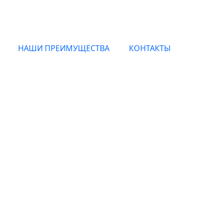
НАШИ ПРЕИМУЩЕСТВА
КОНТАКТЫ
альные духи House of 
с доставкой по Москве и всей России