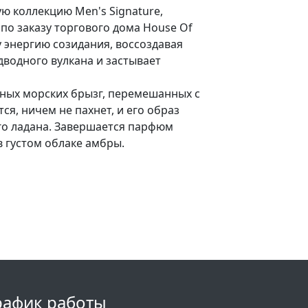
ю коллекцию Men's Signature,
о заказу торгового дома House Of
 энергию созидания, воссоздавая
дводного вулкана и застывает
еных морских брызг, перемешанных с
я, ничем не пахнет, и его образ
го ладана. Завершается парфюм
 густом облаке амбры.
рафик работы